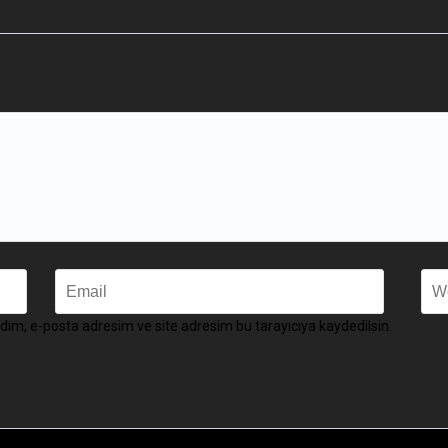
dım, e-posta adresim ve site adresim bu tarayıcıya kaydedilsin.