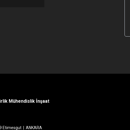
lik Mühendislik İnşaat
6/9 Etimesgut | ANKARA