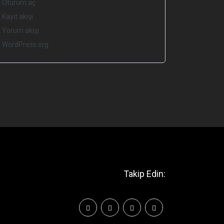
Oturum aç
Kayıt akışı
Yorum akışı
WordPress.org
Takip Edin: