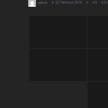
22 Temmuz 2019
0
0 
admin