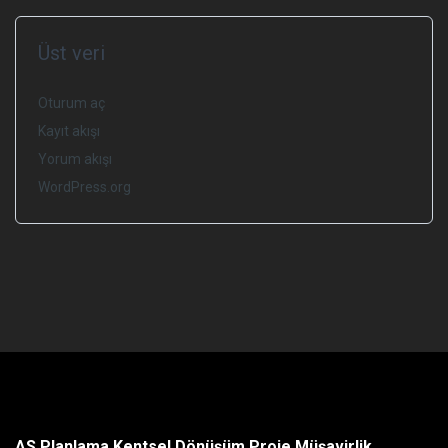
Üst veri
Oturum aç
Kayıt akışı
Yorum akışı
WordPress.org
AS Planlama Kentsel Dönüşüm Proje Müşavirlik